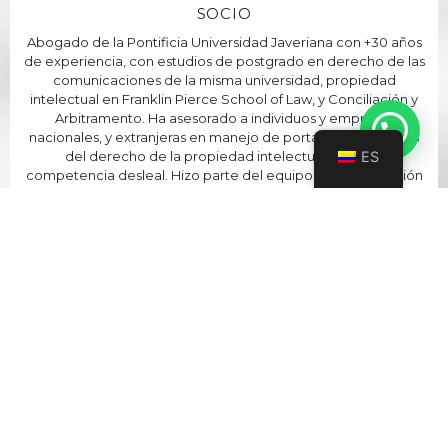
SOCIO
Abogado de la Pontificia Universidad Javeriana con +30 años
de experiencia, con estudios de postgrado en derecho de las
comunicaciones de la misma universidad, propiedad
intelectual en Franklin Pierce School of Law, y Conciliación y
Arbitramento. Ha asesorado a individuos y empresas
nacionales, y extranjeras en manejo de portafolios, aspectos
del derecho de la propiedad intelectual, litigios y
ES
competencia desleal. Hizo parte del equipo de investigación
para el capítulo de Propiedad Intelectual en las
negociaciones de Colombia del ALCA (Acuerdo de Libre
Comercio de las Américas). Miembro de las asociaciones
profesionales ACPI, ASIPI, INTA, AIPPI y FICPI, en algunas de las
cuales se ha desempeñado activamente en su dirección y/o
comités de trabajo.
Áreas de Práctica:
• Derecho de la propiedad intelectual
• Propiedad industrial
• Marcas
• Patentes de invención
• Licenciamiento