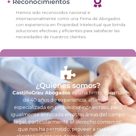
+
Reconocimientos
Hemos sido reconocidos nacional e
internacionalmente como una Firma de Abogados
con experiencia en Propiedad Intelectual que brinda
soluciones efectivas y eficientes para satisfacer las
necesidades de nuestros clientes.
¿Quiénes somos?
CastilloGrau Abogados
es una firma, con más
de 40 años de experiencia, altamente
especializada en
propiedad intelectual
, pero
igualmente enfocada en otras áreas del campo
legal, particularmente el
derecho comercial
,
que nos ha permitido, proveer a nuestros