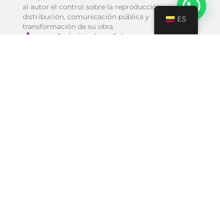
al autor el control sobre la reproducción,
distribución, comunicación pública y
ES
transformación de su obra.
Propiedad Industrial
Incluye patentes, marcas, diseños industriales, y
modelos de utilidad. Las patentes protegen
invenciones y otorgan al titular el derecho
exclusivo a explotar la invención por un tiempo
determinado. Las marcas protegen signos
distintivos que diferencian productos o servicios
en el mercado. Los diseños industriales protegen
la apariencia estética de un producto y los
modelos de utilidad protegen pequeñas
innovaciones o mejoras a productos ya existentes.
Ambas categorías buscan proteger los intereses de
los creadores y garantizar que sean reconocidos y
recompensados por su trabajo, al tiempo que
fomentan la innovación y la difusión del
conocimiento.
Competencia y Regulación del
Mercado